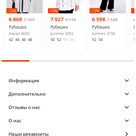
-12%
-13%
-13%
-
6 868
7 927
6 598
7 769
9 116
7 588
Рубашка
Рубашка
Рубашка
Kavari 4020
Jurimex 3352
Jurimex 3156
A
42
44
46
48
50
52
54
56
52
54
5
Информация
Дополнительно
Отзывы о нас
О нас
Наши реквизиты