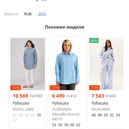
Валюта:
RUB
BYN
Похожие модели
NEW
-32%
-13%
-13%
10 569
6 490
7 543
14 982
7 412
8 606
Рубашка
Рубашка
Рубашка
RIVOLI 2408
ALGRANDA
DILIA 6009
(Novella Sharm)
42
44
46
48
50
46
48
50
52
54
A4171
52
54
56
58
60
62