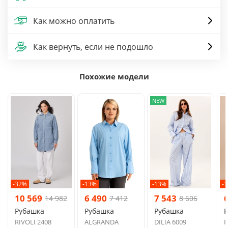
Как можно оплатить
Как вернуть, если не подошло
Похожие модели
NEW
-32%
-13%
-13%
-
10 569
6 490
7 543
14 982
7 412
8 606
Рубашка
Рубашка
Рубашка
RIVOLI 2408
ALGRANDA
DILIA 6009
R