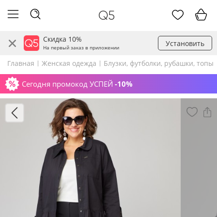
Скидка 10%
Установить
На первый заказ в приложении
Главная
Женская одежда
Блузки, футболки, рубашки, топы
Сегодня промокод УСПЕЙ
-10%