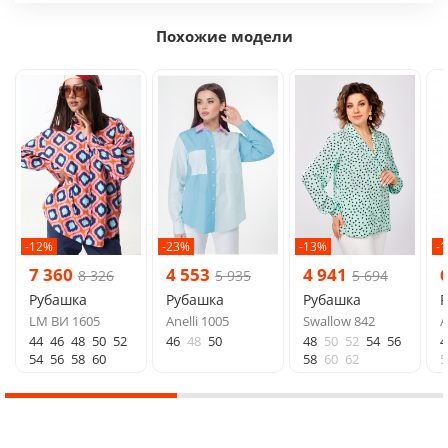
Похожие модели
-12%
-23%
-13%
-
7 360
4 553
4 941
8 326
5 935
5 694
Рубашка
Рубашка
Рубашка
LM ВИ 1605
Anelli 1005
Swallow 842
A
44
46
48
50
52
46
48
50
48
50
52
54
56
4
54
56
58
60
58
60
62
5