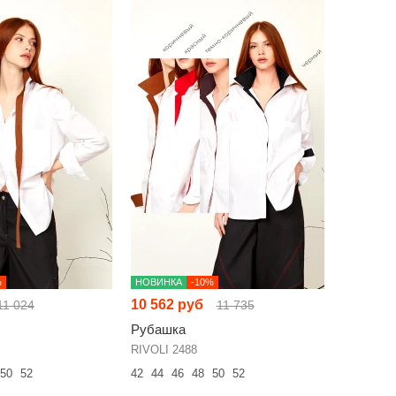
%
НОВИНКА
-10%
10 562 руб
11 024
11 735
Рубашка
RIVOLI 2488
50
52
42
44
46
48
50
52