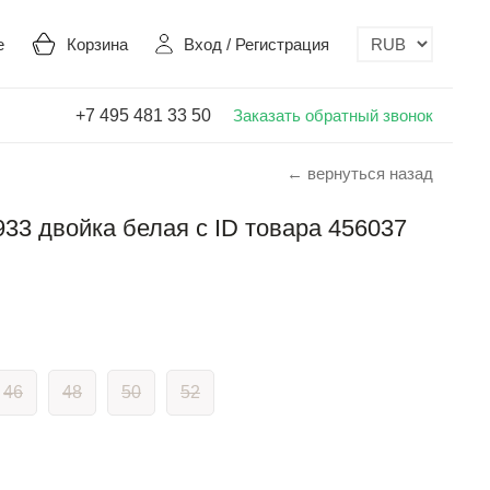
е
Корзина
Вход
/
Регистрация
+7 495 481 33 50
Заказать обратный звонок
← вернуться назад
33 двойка белая с ID товара 456037
46
48
50
52