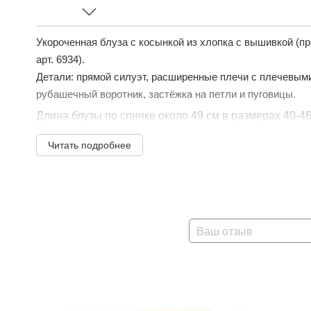
Укороченная блуза с косынкой из хлопка с вышивкой (п
арт. 6934).
Детали: прямой силуэт, расширенные плечи с плечевыми
рубашечный воротник, застёжка на петли и пуговицы.
Длина блузы по спинке около 49 см в размерах 40-46 
Читать подробнее
Ваш отзыв