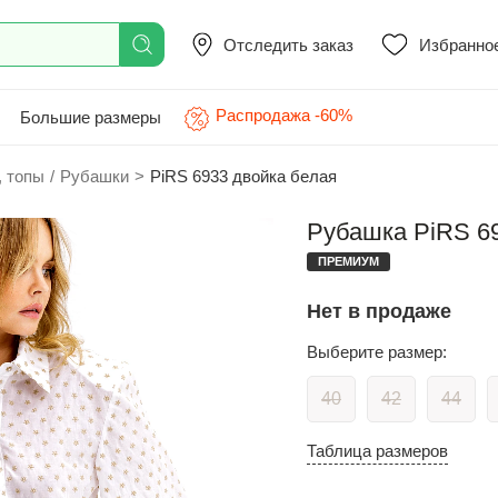
Отследить заказ
Избранно
Распродажа -60%
Большие размеры
, топы
/
Рубашки
>
PiRS 6933 двойка белая
Рубашка PiRS 69
ПРЕМИУМ
Нет в продаже
Выберите размер:
40
42
44
Таблица размеров