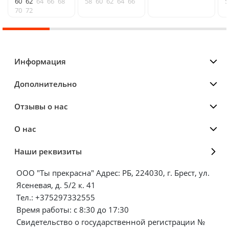
60
62
64
66
68
58
60
62
64
66
5
70
72
Информация
Дополнительно
Отзывы о нас
О нас
Наши реквизиты
ООО "Ты прекрасна" Адрес: РБ, 224030, г. Брест, ул.
Ясеневая, д. 5/2 к. 41
Тел.: +375297332555
Время работы: с 8:30 до 17:30
Свидетельство о государственной регистрации №