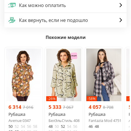
Как можно оплатить
Как вернуть, если не подошло
Похожие модели
-26%
-58%
-
6 314
5 333
4 057
7 016
7 067
8 708
Рубашка
Рубашка
Рубашка
Avenue 0347
БелЭльСтиль 408
Fantazia Mod 4751
A
50
52
54
56
58
48
50
52
54
56
46
48
4