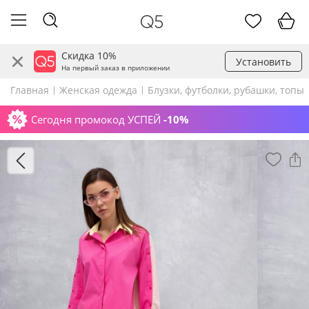
Скидка 10%
Установить
На первый заказ в приложении
Главная
Женская одежда
Блузки, футболки, рубашки, топы
Сегодня промокод УСПЕЙ
-10%