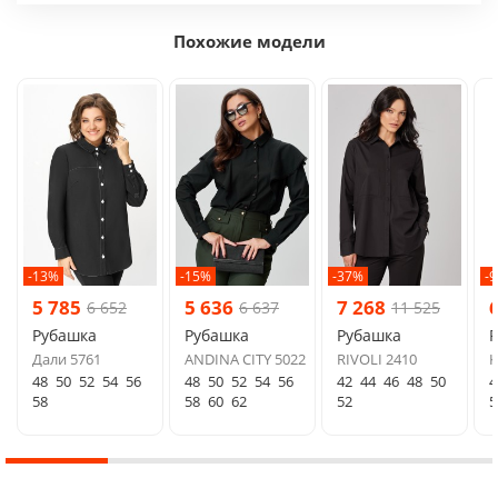
Похожие модели
-13%
-15%
-37%
-
5 785
5 636
7 268
6 652
6 637
11 525
Рубашка
Рубашка
Рубашка
Дали 5761
ANDINA CITY 5022
RIVOLI 2410
K
48
50
52
54
56
48
50
52
54
56
42
44
46
48
50
4
58
58
60
62
52
5