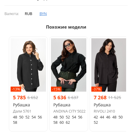
Валюта:
RUB
BYN
Похожие модели
-13%
-15%
-37%
5 785
5 636
7 268
6 652
6 637
11 525
Рубашка
Рубашка
Рубашка
Дали 5761
ANDINA CITY 5022
RIVOLI 2410
48
50
52
54
56
48
50
52
54
56
42
44
46
48
50
58
58
60
62
52