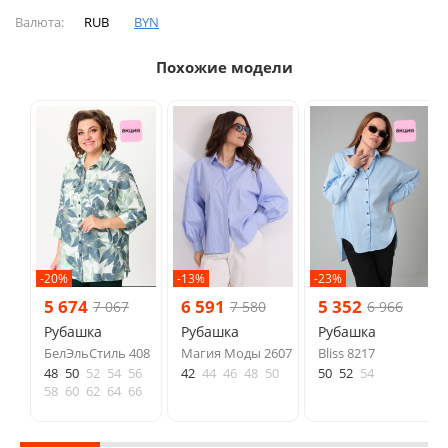
Валюта:
RUB
BYN
Похожие модели
-20%
-13%
-23%
5 674
6 591
5 352
7 067
7 580
6 966
Рубашка
Рубашка
Рубашка
БелЭльСтиль 408
Магия Моды 2607
Bliss 8217
48
50
52
54
56
42
44
46
48
50
50
52
54
58
60
62
64
66