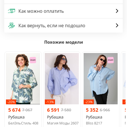
Как можно оплатить
Как вернуть, если не подошло
Похожие модели
-20%
-13%
-23%
-
5 674
6 591
5 352
7 067
7 580
6 966
Рубашка
Рубашка
Рубашка
БелЭльСтиль 408
Магия Моды 2607
Bliss 8217
N