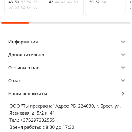
48
50
52
54
56
42
44
46
48
50
50
52
54
4
58
60
62
64
66
5
Информация
Дополнительно
Отзывы о нас
О нас
Наши реквизиты
ООО "Ты прекрасна" Адрес: РБ, 224030, г. Брест, ул.
Ясеневая, д. 5/2 к. 41
Тел.: +375297332555
Время работы: с 8:30 до 17:30