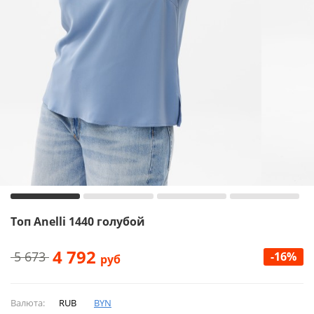
Топ Anelli 1440 голубой
4 792
5 673
-16%
руб
Валюта:
RUB
BYN