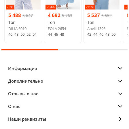
-3%
-19%
-15%
-
5 488
4 692
5 537
5 647
5 763
6 552
Топ
Топ
Топ
DILIA 6010
EOLA 2654
Anelli 1396
E
46
48
50
52
54
44
46
48
42
44
46
48
50
4
Информация
Дополнительно
Отзывы о нас
О нас
Наши реквизиты