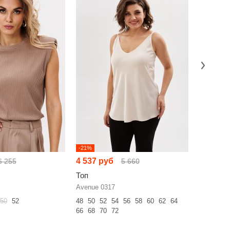
-21%
-13%
4 537 руб
5 384 р
6 255
5 660
Топ
Топ
Avenue 0317
Milmil 134
50
52
48
50
52
54
56
58
60
62
64
42
44
46
66
68
70
72