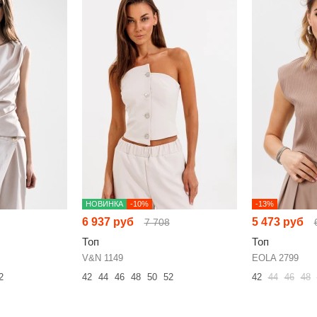
НОВИНКА
-10%
-13%
6 937 руб
5 473 руб
7 708
Топ
Топ
V&N 1149
EOLA 2799
2
42
44
46
48
50
52
42
44
46
48