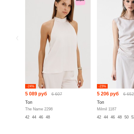
-24%
-23%
5 089 руб
5 206 руб
6 607
6 652
Топ
Топ
The Name 2298
Milmil 1187
42
44
46
48
42
44
46
48
50
5