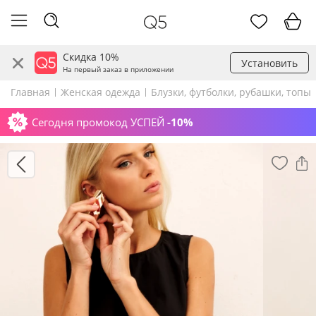
Скидка 10%
Установить
На первый заказ в приложении
Главная
Женская одежда
Блузки, футболки, рубашки, топы
Сегодня промокод УСПЕЙ
-10%