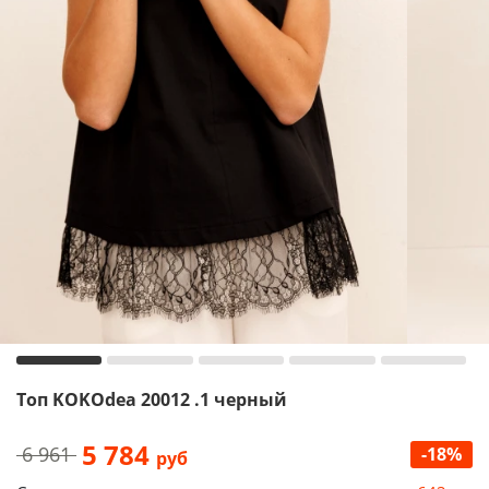
Топ KOKOdea 20012 .1 черный
5 784
6 961
-18%
руб