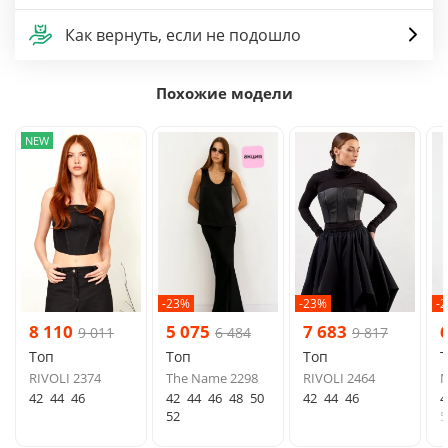
Как вернуть, если не подошло
Похожие модели
NEW
-23%
-23%
-
8 110
5 075
7 683
9 011
6 484
9 817
Топ
Топ
Топ
RIVOLI 2374
The Name 2298
RIVOLI 2464
M
42
44
46
42
44
46
48
50
42
44
46
4
52
5