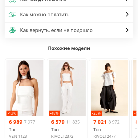
Как можно оплатить
Как вернуть, если не подошло
Похожие модели
-13%
-48%
-23%
-
6 989
6 579
7 021
7 977
11 835
8 972
Топ
Топ
Топ
V&N 1123
RIVOLI 2372
RIVOLI 2477
A