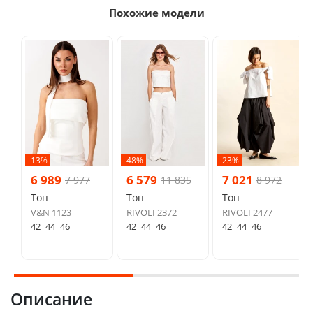
Похожие модели
-13%
-48%
-23%
6 989
6 579
7 021
7 977
11 835
8 972
Топ
Топ
Топ
V&N 1123
RIVOLI 2372
RIVOLI 2477
42
44
46
42
44
46
42
44
46
Описание