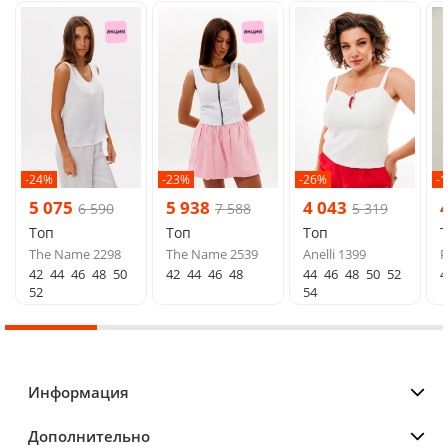
-24%
-23%
-26%
-
5 075
5 938
4 043
6 590
7 588
5 319
Топ
Топ
Топ
The Name 2298
The Name 2539
Anelli 1399
P
42
44
46
48
50
42
44
46
48
44
46
48
50
52
4
52
54
Информация
Дополнительно