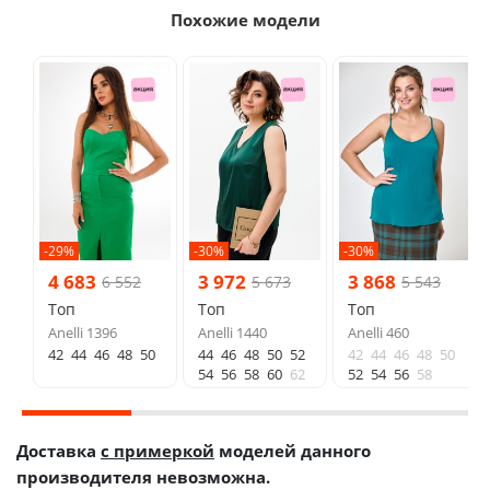
Похожие модели
-29%
-30%
-30%
4 683
3 972
3 868
6 552
5 673
5 543
Топ
Топ
Топ
Anelli 1396
Anelli 1440
Anelli 460
42
44
46
48
50
44
46
48
50
52
42
44
46
48
50
54
56
58
60
62
52
54
56
58
Доставка
с примеркой
моделей данного
производителя невозможна.