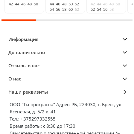
42
44
46
48
50
44
46
48
50
52
42
44
46
48
50
4
54
56
58
60
62
52
54
56
58
Информация
Дополнительно
Отзывы о нас
О нас
Наши реквизиты
ООО "Ты прекрасна" Адрес: РБ, 224030, г. Брест, ул.
Ясеневая, д. 5/2 к. 41
Тел.: +375297332555
Время работы: с 8:30 до 17:30
Свидетельство о государственной регистрации №