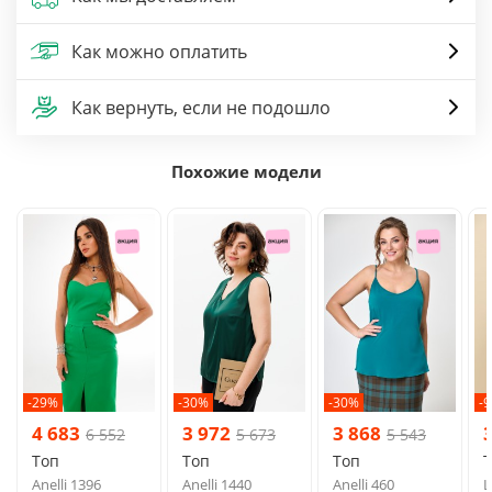
Как можно оплатить
Как вернуть, если не подошло
Похожие модели
-29%
-30%
-30%
-
4 683
3 972
3 868
6 552
5 673
5 543
Топ
Топ
Топ
Anelli 1396
Anelli 1440
Anelli 460
L