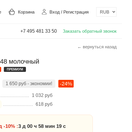
е
Корзина
Вход
/
Регистрация
+7 495 481 33 50
Заказать обратный звонок
← вернуться назад
448 молочный
ПРЕМИУМ
-24%
1 650
руб
- экономии!
1 032
руб
618
руб
 -10% :
3 д 00 ч 58 мин 18 с