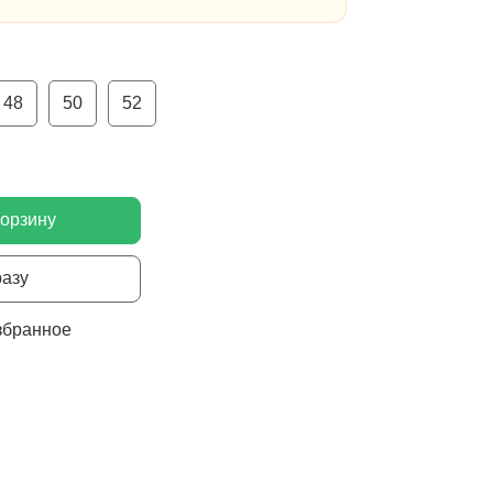
48
50
52
корзину
разу
збранное