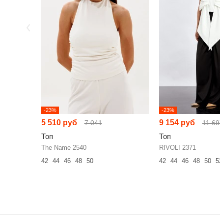
-23%
-23%
5 510 руб
9 154 руб
7 041
11 69
Топ
Топ
The Name 2540
RIVOLI 2371
42
44
46
48
50
42
44
46
48
50
5