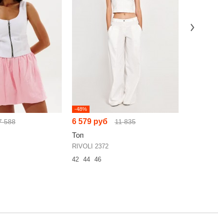
-48%
-13%
6 579 руб
7 505 р
7 588
11 835
Топ
Топ
RIVOLI 2372
V&N 1160
42
44
46
42
44
46