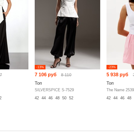
-13%
-23%
7 106 руб
5 938 руб
7
8 110
Топ
Топ
SILVERSPICE S-7529
The Name 2539
2
42
44
46
48
50
52
42
44
46
48