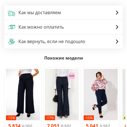
Как мы доставляем
Как можно оплатить
Как вернуть, если не подошло
Похожие модели
-15%
-17%
-16%
Х
5 834
7 051
5 041
6 902
8 502
5 967