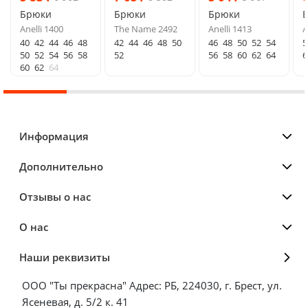
Брюки
Брюки
Брюки
Anelli 1400
The Name 2492
Anelli 1413
A
40
42
44
46
48
42
44
46
48
50
46
48
50
52
54
5
50
52
54
56
58
52
56
58
60
62
64
6
60
62
64
Информация
Дополнительно
Отзывы о нас
О нас
Наши реквизиты
ООО "Ты прекрасна" Адрес: РБ, 224030, г. Брест, ул.
Ясеневая, д. 5/2 к. 41