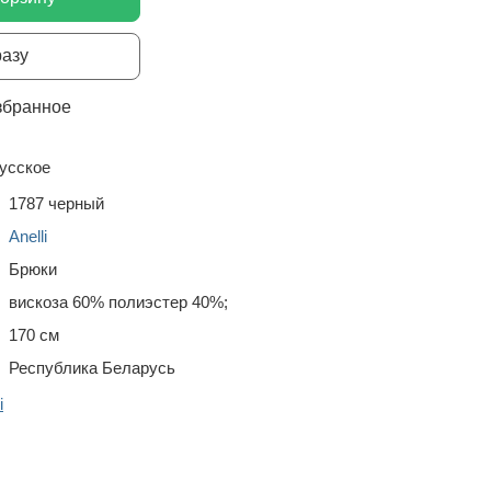
разу
збранное
усское
1787 черный
Anelli
Брюки
вискоза 60% полиэстер 40%;
170 см
Республика Беларусь
i