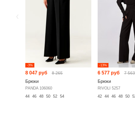
-3%
-13%
8 047 руб
6 577 руб
8 265
7 563
Брюки
Брюки
PANDA 106060
RIVOLI 5257
44
46
48
50
52
54
42
44
46
48
50
5