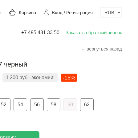
е
Корзина
Вход
/
Регистрация
+7 495 481 33 50
Заказать обратный звонок
← вернуться назад
87 черный
-15%
1 200
руб
- экономии!
52
54
56
58
60
62
корзину