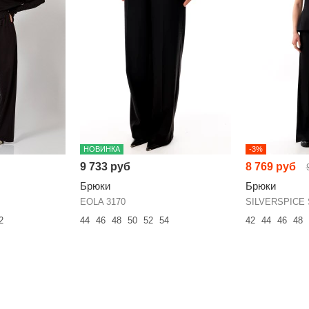
НОВИНКА
-3%
9 733 руб
8 769 руб
Брюки
Брюки
EOLA 3170
SILVERSPICE 
2
44
46
48
50
52
54
42
44
46
48