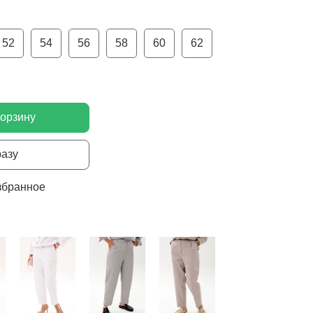
52
54
56
58
60
62
корзину
разу
збранное