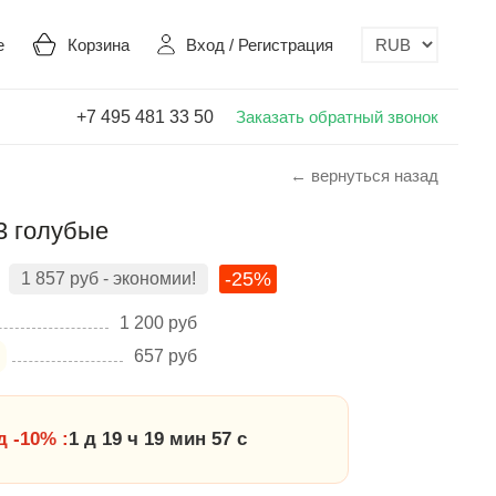
е
Корзина
Вход
/
Регистрация
+7 495 481 33 50
Заказать обратный звонок
← вернуться назад
53 голубые
-25%
1 857
руб
- экономии!
1 200
руб
657
руб
 -10% :
1 д 19 ч 19 мин 56 с