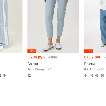
-22%
-13%
5 784 руб
6 807 руб
7 329
Брюки
Брюки
Твой Имидж 1771
KALORIS 2226
2
54
42
44
46
48
50