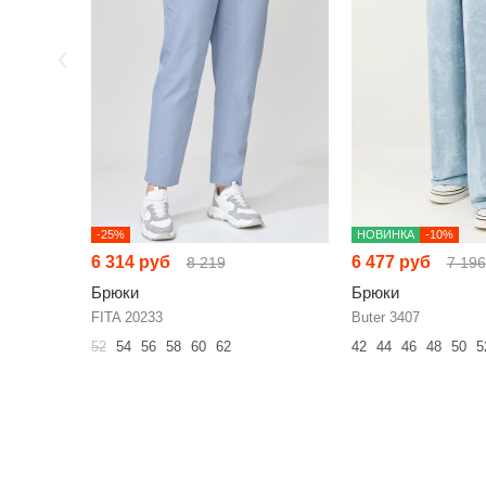
-25%
НОВИНКА
-10%
6 314 руб
6 477 руб
8 219
7 196
Брюки
Брюки
FITA 20233
Buter 3407
52
54
56
58
60
62
42
44
46
48
50
5