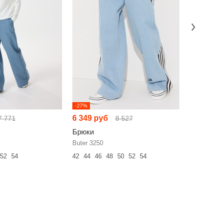
-27%
-23%
6 349 руб
6 754 р
7 771
8 527
Брюки
Брюки
Buter 3250
ERIKA ST
52
54
42
44
46
48
50
52
54
46
48
50