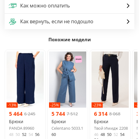
Как можно оплатить
Как вернуть, если не подошло
Похожие модели
-13%
-25%
-23%
-
5 464
5 744
6 314
6 245
7 512
8 068
Брюки
Брюки
Брюки
PANDA 89960
Celentano 5033.1
Твой Имидж 2208
M
т
48
50
52
54
56
60
46
48
50
52
54
ф