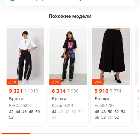
Похожие модели
-23%
-22%
-25%
9 321
6 314
5 916
11 910
7 936
7 774
Брюки
Брюки
Брюки
RIVOLI 5252
Kavari 3014
Anelli 1787
A
42
44
46
48
50
44
46
48
50
52
46
48
50
52
54
6
52
54
56
58
60
62
7