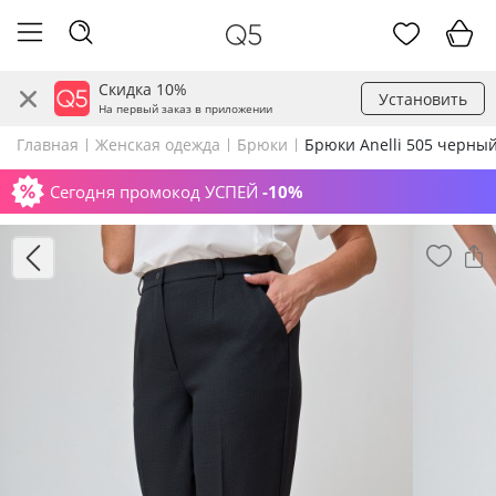
Скидка 10%
Установить
На первый заказ в приложении
Главная
Женская одежда
Брюки
Брюки Anelli 505 черны
Сегодня промокод УСПЕЙ
-10%