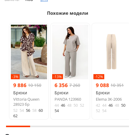
Похожие модели
-3%
-13%
-12%
9 886
6 356
9 088
10 150
7 260
10 351
Брюки
Брюки
Брюки
Vittoria Queen
PANDA 123960
Elema 3К-2006
28923 бр
44
46
48
50
52
42
44
46
48
50
52
54
56
58
60
54
52
54
62