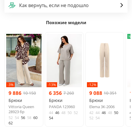
Как вернуть, если не подошло
Похожие модели
N
-3%
-13%
-12%
9 886
6 356
9 088
10 150
7 260
10 351
Брюки
Брюки
Брюки
Vittoria Queen
PANDA 123960
Elema 3К-2006
E
28923 бр
44
46
48
50
52
42
44
46
48
50
4
52
54
56
58
60
54
52
54
5
62