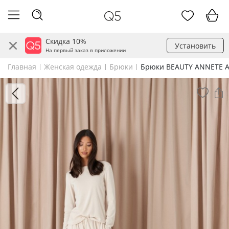
Скидка 10%
Установить
На первый заказ в приложении
Главная
Женская одежда
Брюки
Брюки BEAUTY ANNETE A