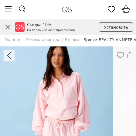
Скидка 10%
Установить
На первый заказ в приложении
Главная
Женская одежда
Брюки
Брюки BEAUTY ANNETE A