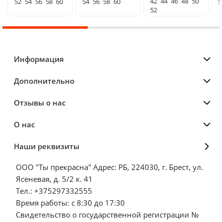
42
44
46
48
50
52
54
56
58
60
54
56
58
60
5
52
Информация
Дополнительно
Отзывы о нас
О нас
Наши реквизиты
ООО "Ты прекрасна" Адрес: РБ, 224030, г. Брест, ул.
Ясеневая, д. 5/2 к. 41
Тел.: +375297332555
Время работы: с 8:30 до 17:30
Свидетельство о государственной регистрации №