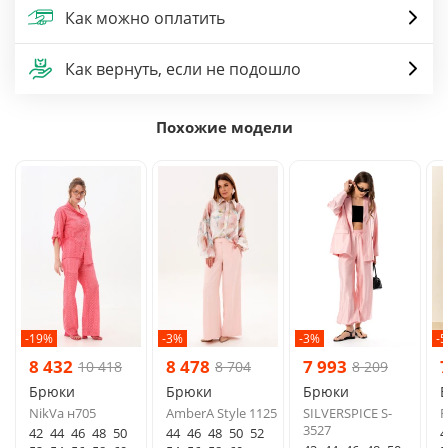
Как можно оплатить
Как вернуть, если не подошло
Похожие модели
-19%
-3%
-3%
-
8 432
8 478
7 993
10 418
8 704
8 209
Брюки
Брюки
Брюки
NikVa н705
AmberA Style 1125
SILVERSPICE S-
F
3527
42
44
46
48
50
44
46
48
50
52
4