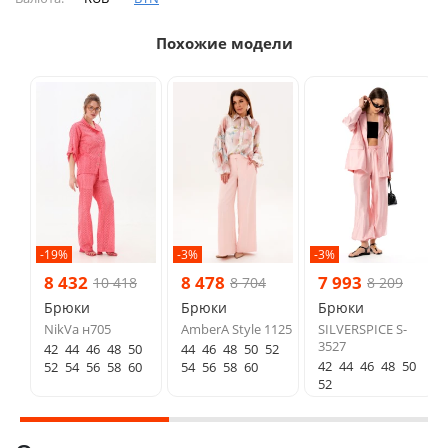
Похожие модели
-19%
-3%
-3%
8 432
8 478
7 993
10 418
8 704
8 209
Брюки
Брюки
Брюки
NikVa н705
AmberA Style 1125
SILVERSPICE S-
3527
42
44
46
48
50
44
46
48
50
52
42
44
46
48
50
52
54
56
58
60
54
56
58
60
52