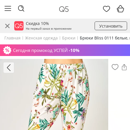
Скидка 10%
Установить
На первый заказ в приложении
Главная
Женская одежда
Брюки
Брюки Bliss 0111 белые,
Сегодня промокод УСПЕЙ
-10%