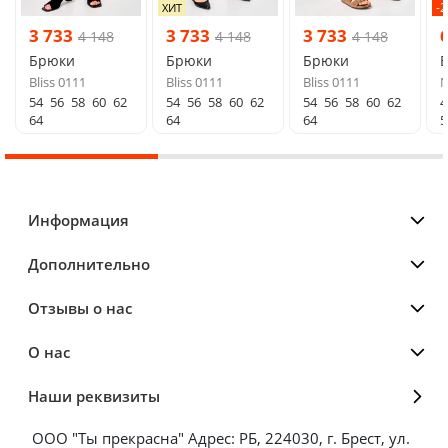
-
ХИТ
3 733
3 733
3 733
4 148
4 148
4 148
Брюки
Брюки
Брюки
Bliss 0111
Bliss 0111
Bliss 0111
N
54
56
58
60
62
54
56
58
60
62
54
56
58
60
62
4
64
64
64
5
Информация
Дополнительно
Отзывы о нас
О нас
Наши реквизиты
ООО "Ты прекрасна" Адрес: РБ, 224030, г. Брест, ул.