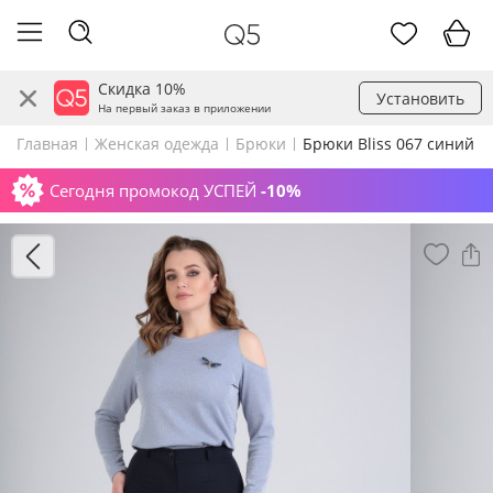
Скидка 10%
Установить
На первый заказ в приложении
Главная
Женская одежда
Брюки
Брюки Bliss 067 синий
Сегодня промокод УСПЕЙ
-10%