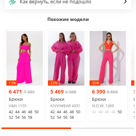
Как вернуть, если не подошло
Похожие модели
-13%
-23%
-30%
-
6 471
5 469
6 390
7 389
6 988
8 858
Брюки
Брюки
Брюки
V&N 1155
KIVVIWEAR 4331
N.O.W. 1269
K
42
44
46
48
50
42
44
46
48
50
42
44
46
48
50
4
52
54
56
58
52
54
56
58
5