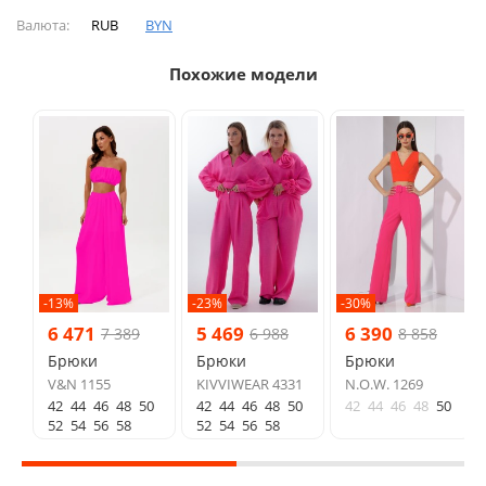
Валюта:
RUB
BYN
Похожие модели
-13%
-23%
-30%
6 471
5 469
6 390
7 389
6 988
8 858
Брюки
Брюки
Брюки
V&N 1155
KIVVIWEAR 4331
N.O.W. 1269
42
44
46
48
50
42
44
46
48
50
42
44
46
48
50
52
54
56
58
52
54
56
58