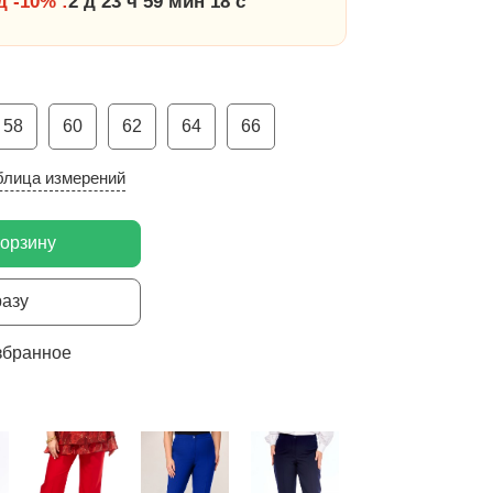
 -10% :
2 д 23 ч 59 мин 17 с
58
60
62
64
66
блица измерений
корзину
разу
збранное