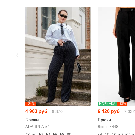
-24%
НОВИНКА
-13%
4 903 руб
6 420 руб
6 370
7 332
Брюки
Брюки
ADARIN А-54
Люше 4448
48
50
52
54
56
58
60
44
46
48
50
52
5