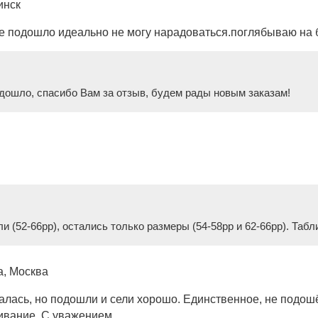
инск
се подошло идеально не могу нарадоваться.поглябываю на 
одошло, спасибо Вам за отзыв, будем рады новым заказам!
и (52-66рр), остались только размеры (54-58рр и 62-66рр). Табл
, Москва
лась, но подошли и сели хорошо. Единственное, не подошёл
ивание. С уважением.