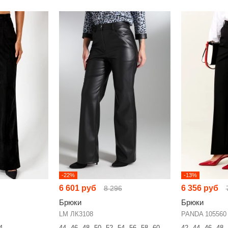
-22%
-13%
6 601 руб
6 356 руб
8 296
Брюки
Брюки
LM ЛК3108
PANDA 105560
4
44
46
48
50
52
54
56
58
60
42
44
46
48