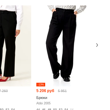
-13%
-23%
5 206 руб
9 321 р
7 260
5 951
Брюки
Брюки
Abbi 2005
RIVOLI 5
50
52
54
44
46
48
50
52
54
56
42
44
46