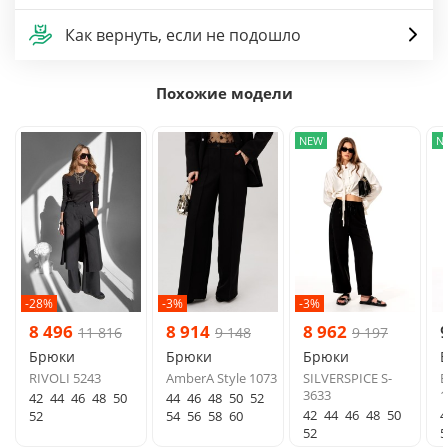
Как вернуть, если не подошло
Похожие модели
NEW
N
-28%
-3%
-3%
8 496
8 914
8 962
11 816
9 148
9 197
Брюки
Брюки
Брюки
RIVOLI 5243
AmberA Style 1073
SILVERSPICE S-
E
3633
1
42
44
46
48
50
44
46
48
50
52
42
44
46
48
50
4
52
54
56
58
60
52
5