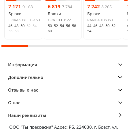
7 171
6 819
7 242
9 163
7 784
8 265
Брюки
Брюки
Брюки
ERIKA STYLE С-150
GRATTO 3122
PANDA 106060
K
46
48
50
52
54
50
52
54
56
58
44
46
48
50
52
4
56
58
60
54
5
Информация
Дополнительно
Отзывы о нас
О нас
Наши реквизиты
ООО "Ты прекрасна" Адрес: РБ, 224030, г. Брест, ул.