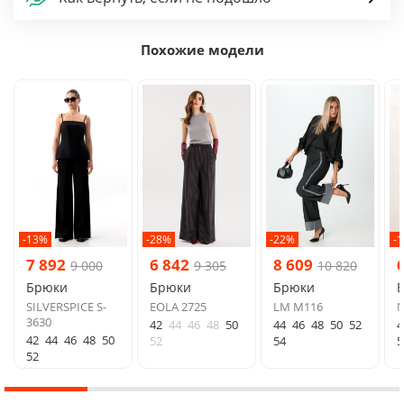
Похожие модели
-13%
-28%
-22%
-
7 892
6 842
8 609
9 000
9 305
10 820
Брюки
Брюки
Брюки
SILVERSPICE S-
EOLA 2725
LM М116
N
3630
42
44
46
48
50
44
46
48
50
52
4
42
44
46
48
50
52
54
5
52