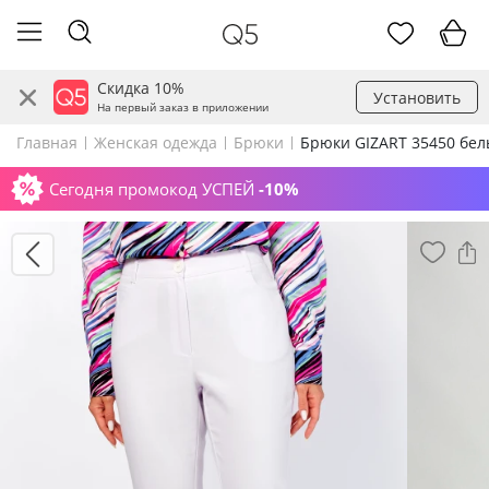
Скидка 10%
Установить
На первый заказ в приложении
Главная
Женская одежда
Брюки
Брюки GIZART 35450 бе
Сегодня промокод УСПЕЙ
-10%