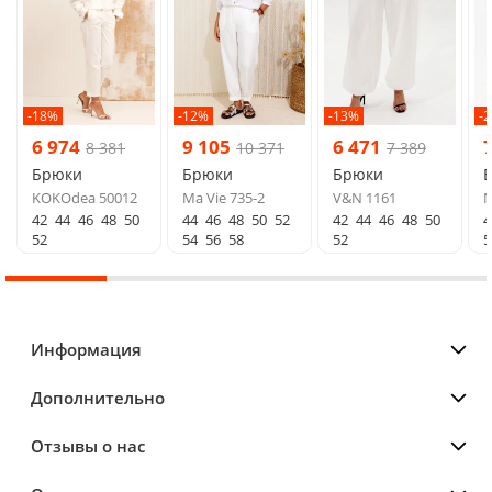
-18%
-12%
-13%
-
6 974
9 105
6 471
8 381
10 371
7 389
Брюки
Брюки
Брюки
KOKOdea 50012
Ma Vie 735-2
V&N 1161
N
42
44
46
48
50
44
46
48
50
52
42
44
46
48
50
4
52
54
56
58
52
5
Информация
Дополнительно
Отзывы о нас