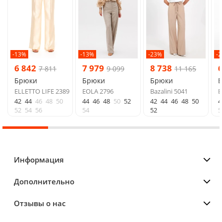
-13%
-13%
-23%
-
6 842
7 979
8 738
7 811
9 099
11 165
Брюки
Брюки
Брюки
ELLETTO LIFE 2389
EOLA 2796
Bazalini 5041
E
42
44
46
48
50
44
46
48
50
52
42
44
46
48
50
4
52
54
56
54
52
5
Информация
Дополнительно
Отзывы о нас