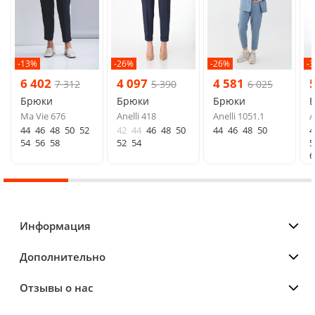
-13%
-26%
-26%
-
6 402
4 097
4 581
7 312
5 390
6 025
Брюки
Брюки
Брюки
Ma Vie 676
Anelli 418
Anelli 1051.1
A
44
46
48
50
52
42
44
46
48
50
44
46
48
50
4
54
56
58
52
54
5
6
Информация
Дополнительно
Отзывы о нас