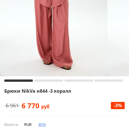
Брюки NikVa н844 -3 коралл
6 770
6 961
-3%
руб
Валюта:
RUB
BYN