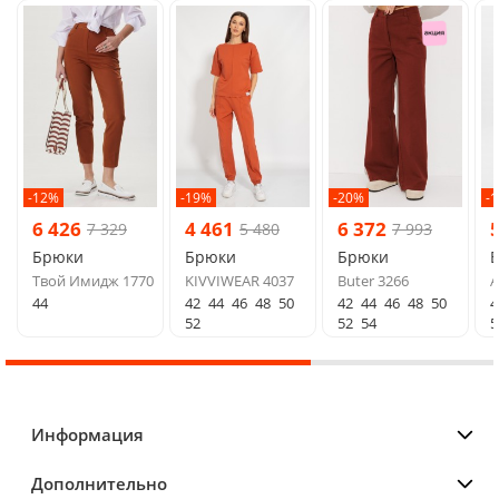
-12%
-19%
-20%
-
6 426
4 461
6 372
7 329
5 480
7 993
Брюки
Брюки
Брюки
Твой Имидж 1770
KIVVIWEAR 4037
Buter 3266
A
44
42
44
46
48
50
42
44
46
48
50
4
52
52
54
5
Информация
Дополнительно