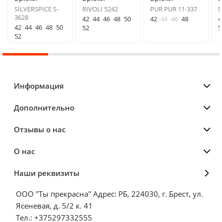
SILVERSPICE S-
RIVOLI 5242
PUR PUR 11-337
M
3628
42
44
46
48
50
42
44
46
48
4
42
44
46
48
50
52
5
52
Информация
Дополнительно
Отзывы о нас
О нас
Наши реквизиты
ООО "Ты прекрасна" Адрес: РБ, 224030, г. Брест, ул.
Ясеневая, д. 5/2 к. 41
Тел.: +375297332555