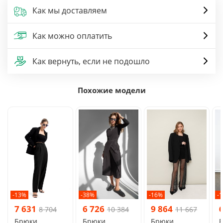
Как мы доставляем
Как можно оплатить
Как вернуть, если не подошло
Похожие модели
-13%
-38%
-16%
-
7 631
6 726
9 864
8 704
10 384
11 667
Брюки
Брюки
Брюки