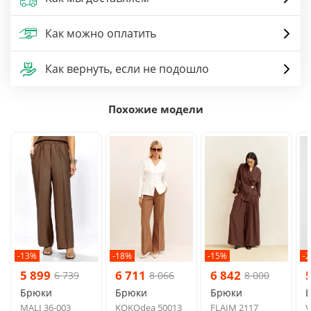
Как можно оплатить
Как вернуть, если не подошло
Похожие модели
-13%
-18%
-15%
-
5 899
6 711
6 842
6 739
8 066
8 000
Брюки
Брюки
Брюки
MALI 36-003
KOKOdea 50013
FLAIM 2117
V