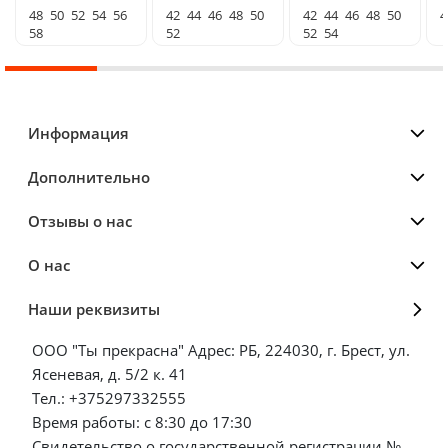
48
50
52
54
56
42
44
46
48
50
42
44
46
48
50
4
58
52
52
54
Информация
Дополнительно
Отзывы о нас
О нас
Наши реквизиты
ООО "Ты прекрасна" Адрес: РБ, 224030, г. Брест, ул.
Ясеневая, д. 5/2 к. 41
Тел.: +375297332555
Время работы: с 8:30 до 17:30
Свидетельство о государственной регистрации №