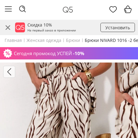
Скидка 10%
Установить
На первый заказ в приложении
Главная
Женская одежда
Брюки
Брюки NIVARD 1016 -2 
Сегодня промокод УСПЕЙ
-10%