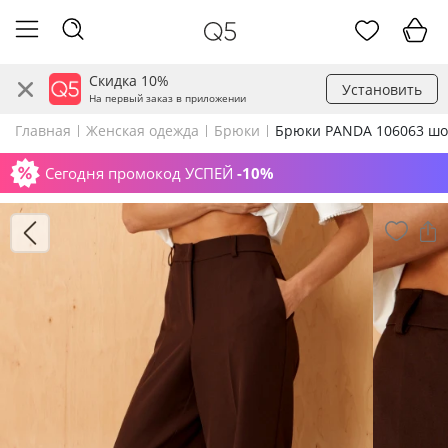
Скидка 10%
Установить
На первый заказ в приложении
Главная
Женская одежда
Брюки
Брюки PANDA 106063 шо
Сегодня промокод УСПЕЙ
-10%