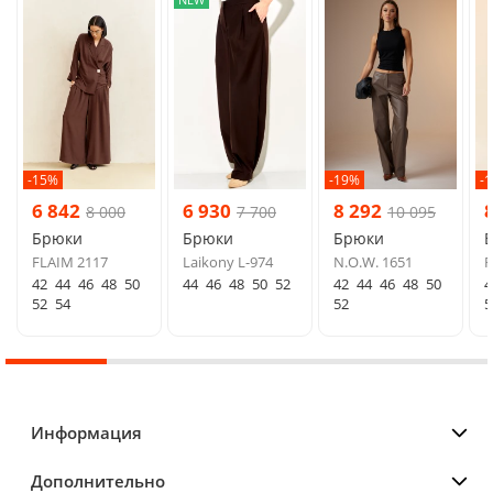
-15%
-19%
-
6 842
6 930
8 292
8 000
7 700
10 095
Брюки
Брюки
Брюки
FLAIM 2117
Laikony L-974
N.O.W. 1651
R
42
44
46
48
50
44
46
48
50
52
42
44
46
48
50
4
52
54
52
5
Информация
Дополнительно