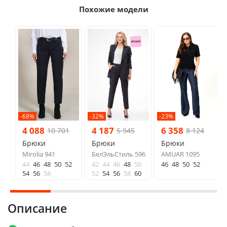
Похожие модели
-68%
-32%
-23%
4 088
4 187
6 358
10 701
5 945
8 124
Брюки
Брюки
Брюки
Mirolia 941
БелЭльСтиль 596
AMUAR 1095
44
46
48
50
52
42
44
46
48
50
46
48
50
52
54
56
58
52
54
56
58
60
Описание