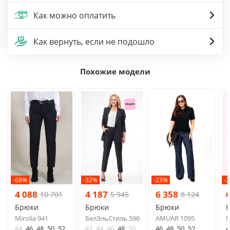
Как можно оплатить
Как вернуть, если не подошло
Похожие модели
-68%
-32%
-23%
-
4 088
4 187
6 358
10 701
5 945
8 124
Брюки
Брюки
Брюки
Mirolia 941
БелЭльСтиль 596
AMUAR 1095
N
44
46
48
50
52
42
44
46
48
50
46
48
50
52
4