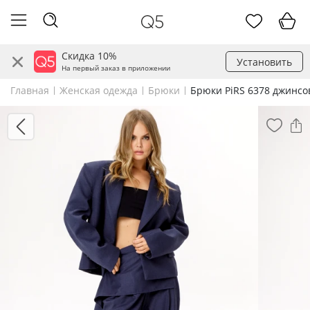
Скидка 10%
Установить
На первый заказ в приложении
Главная
Женская одежда
Брюки
Брюки PiRS 6378 джинс