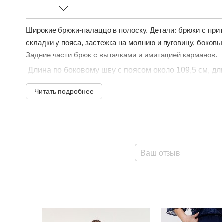
Широкие брюки-палаццо в полоску. Детали: брюки с пр
складки у пояса, застежка на молнию и пуговицу, боков
Задние части брюк с вытачками и имитацией карманов.
Длина по боковому шву с поясом около 109,5 см, дли
Читать подробнее
Ваш отзыв