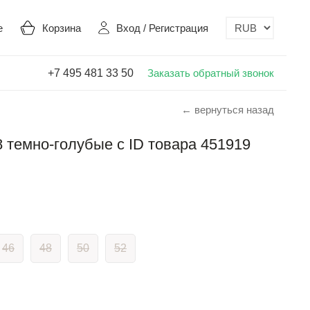
е
Корзина
Вход
/
Регистрация
+7 495 481 33 50
Заказать обратный звонок
← вернуться назад
 темно-голубые с ID товара 451919
46
48
50
52