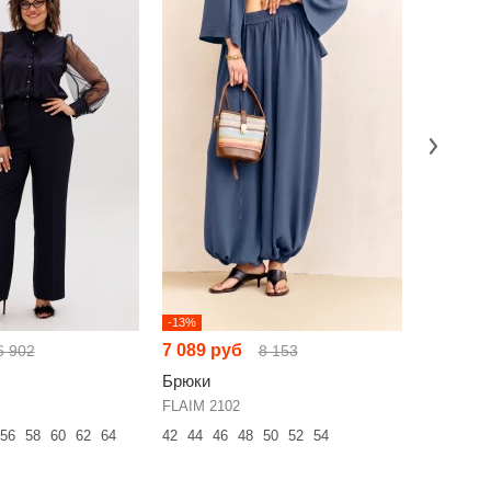
-13%
-16%
7 089 руб
6 718 р
6 902
8 153
Брюки
Брюки
FLAIM 2102
KIVVIWE
56
58
60
62
64
42
44
46
48
50
52
54
42
44
46