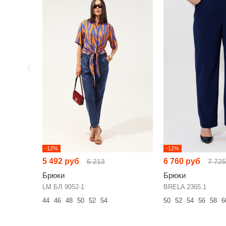
-12%
-12%
5 492 руб
6 760 руб
6 213
7 725
Брюки
Брюки
LM БЛ 9052-1
BRELA 2365.1
44
46
48
50
52
54
50
52
54
56
58
6