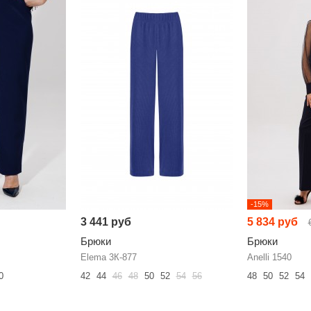
-15%
3 441 руб
5 834 руб
Брюки
Брюки
Elema 3К-877
Anelli 1540
0
42
44
46
48
50
52
54
56
48
50
52
54