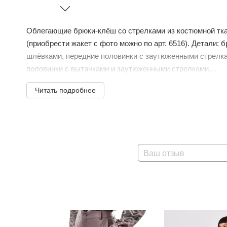
Облегающие брюки-клёш со стрелками из костюмной тка
(приобрести жакет с фото можно по арт. 6516). Детали: 
шлёвками, передние половинки с заутюженными стрелка
половинки с вытачками и заутюженными стрелками,...
Читать подробнее
Ваш отзыв