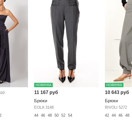
НОВИНКА
НОВИНКА
11 167 руб
10 643 руб
910
Брюки
Брюки
EOLA 3148
RIVOLI 5272
2
44
46
48
50
52
54
42
44
46
48