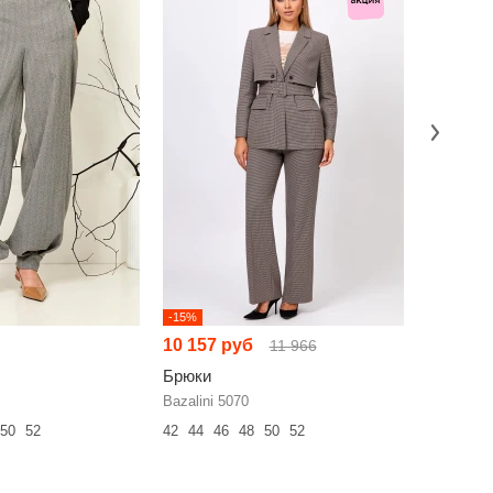
-15%
НОВИНКА
10 157 руб
11 972 
11 966
Брюки
Брюки
Bazalini 5070
EOLA 315
50
52
42
44
46
48
50
52
44
46
48