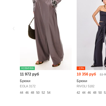
НОВИНКА
-13%
11 972 руб
10 356 руб
11 
Брюки
Брюки
EOLA 3172
RIVOLI 5182
44
46
48
50
52
54
42
44
46
48
50
5