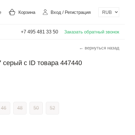
е
Корзина
Вход
/
Регистрация
+7 495 481 33 50
Заказать обратный звонок
← вернуться назад
 серый с ID товара 447440
46
48
50
52