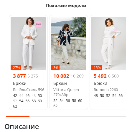
Похожие модели
-27%
-3%
-15%
3 877
10 002
5 492
5 275
10 269
6 500
Брюки
Брюки
Брюки
БелЭльСтиль 596
Vittoria Queen
Rumoda 2260
27943бр
42
44
46
48
50
48
50
52
54
56
52
54
56
58
60
52
54
56
58
60
62
62
Описание