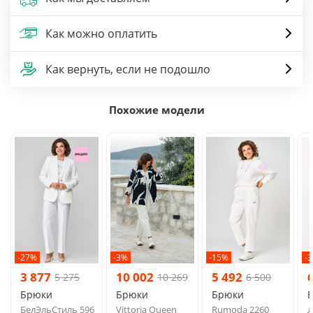
Как можно оплатить
Как вернуть, если не подошло
Похожие модели
-27%
-3%
-15%
-
3 877
10 002
5 492
5 275
10 269
6 500
Брюки
Брюки
Брюки
БелЭльСтиль 596
Vittoria Queen
Rumoda 2260
Л