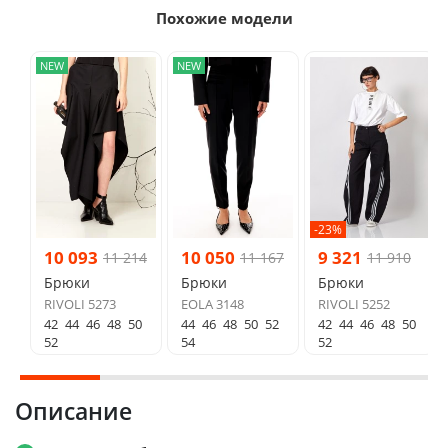
Похожие модели
NEW
NEW
-23%
10 093
10 050
9 321
11 214
11 167
11 910
Брюки
Брюки
Брюки
RIVOLI 5273
EOLA 3148
RIVOLI 5252
42
44
46
48
50
44
46
48
50
52
42
44
46
48
50
52
54
52
Описание