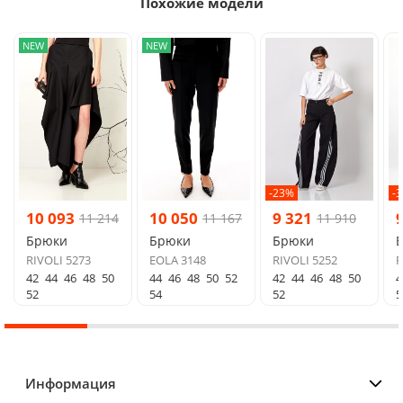
Похожие модели
NEW
NEW
-23%
-
10 093
10 050
9 321
11 214
11 167
11 910
Брюки
Брюки
Брюки
RIVOLI 5273
EOLA 3148
RIVOLI 5252
R
42
44
46
48
50
44
46
48
50
52
42
44
46
48
50
4
52
54
52
5
Информация