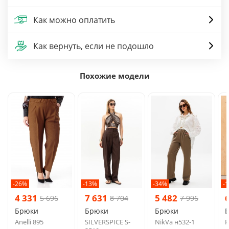
Как можно оплатить
Как вернуть, если не подошло
Похожие модели
-26%
-13%
-34%
-
4 331
7 631
5 482
5 696
8 704
7 996
Брюки
Брюки
Брюки
Anelli 895
SILVERSPICE S-
NikVa н532-1
P