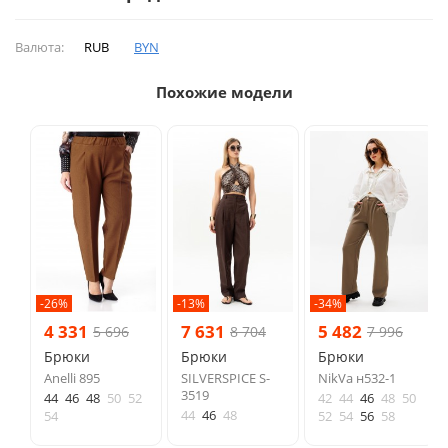
Валюта:
RUB
BYN
Похожие модели
-26%
-13%
-34%
4 331
7 631
5 482
5 696
8 704
7 996
Брюки
Брюки
Брюки
Anelli 895
SILVERSPICE S-
NikVa н532-1
3519
44
46
48
50
52
42
44
46
48
50
44
46
48
54
52
54
56
58