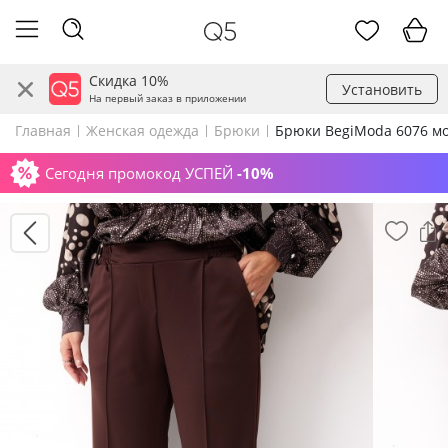
Скидка 10%
Установить
На первый заказ в приложении
Главная
Женская одежда
Брюки
Брюки BegiModa 6076 м
Сегодня промокод УСПЕЙ
-10%