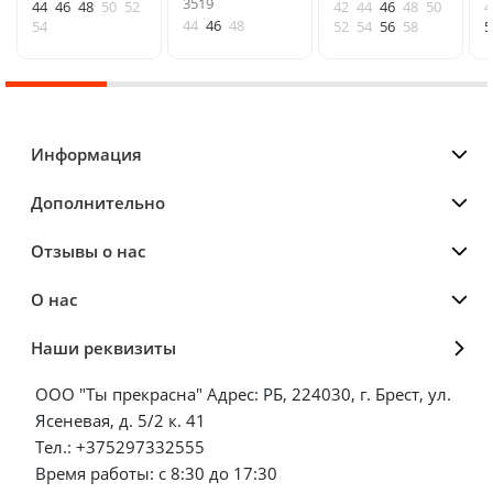
3519
44
46
48
50
52
42
44
46
48
50
4
44
46
48
54
52
54
56
58
5
Информация
Дополнительно
Отзывы о нас
О нас
Наши реквизиты
ООО "Ты прекрасна" Адрес: РБ, 224030, г. Брест, ул.
Ясеневая, д. 5/2 к. 41
Тел.: +375297332555
Время работы: с 8:30 до 17:30