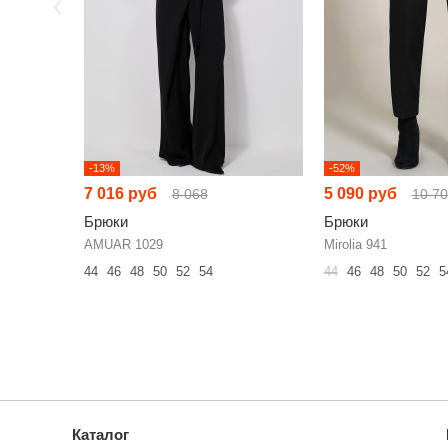
-13%
-52%
7 016 руб
5 090 руб
8 068
10 7
Брюки
Брюки
AMUAR 1029
Mirolia 941
44
46
48
50
52
54
44
46
48
50
52
5
Каталог