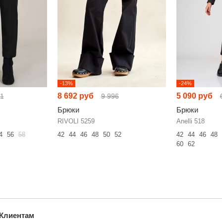
-13%
-24%
8 692 руб
5 090 руб
01
9 996
Брюки
Брюки
RIVOLI 5259
Anelli 518
4
56
58
42
44
46
48
50
52
42
44
46
48
60
62
Клиентам