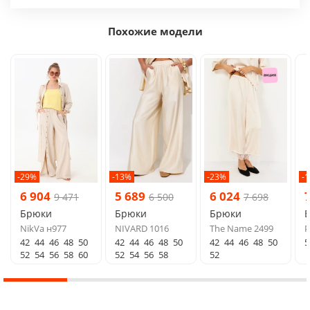
Похожие модели
-29%
-13%
-23%
-
6 904
5 689
6 024
9 471
6 500
7 698
Брюки
Брюки
Брюки
NikVa н977
NIVARD 1016
The Name 2499
P
42
44
46
48
50
42
44
46
48
50
42
44
46
48
50
5
52
54
56
58
60
52
54
56
58
52