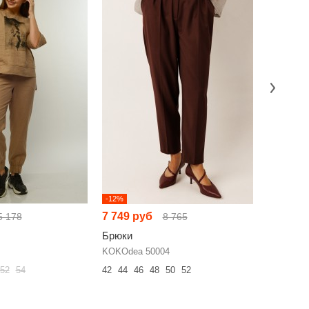
-12%
-60%
7 749 руб
5 185 р
5 178
8 765
Брюки
Брюки
KOKOdea 50004
Ketty 705
52
54
42
44
46
48
50
52
44
46
48