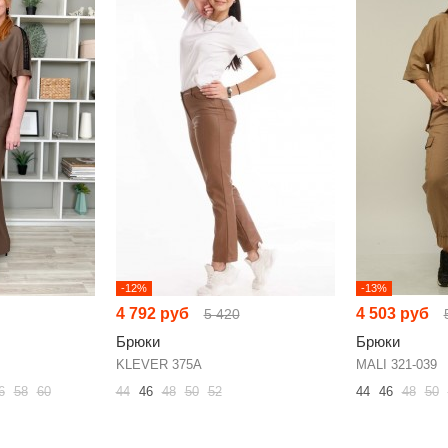
-12%
-13%
4 792 руб
4 503 руб
5 420
Брюки
Брюки
KLEVER 375А
MALI 321-039
6
58
60
44
46
48
50
52
44
46
48
50