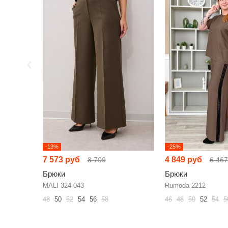
-13%
-25%
7 573 руб
4 849 руб
8 709
6 467
Брюки
Брюки
MALI 324-043
Rumoda 2212
48
50
52
54
56
58
46
48
50
52
54
5