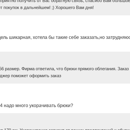
приятно получить от Вас обратную связь, спасибо Вам большое 
 покупок в дальнейшем! ;) Хорошего Вам дня!
ель шикарная, хотела бы такие себе заказать,но затрудняю
6 размер. Фирма ответила, что брюки прямого облегания. Зак
еджер поможет оформить заказ
64 надо много укорачивать брюки?