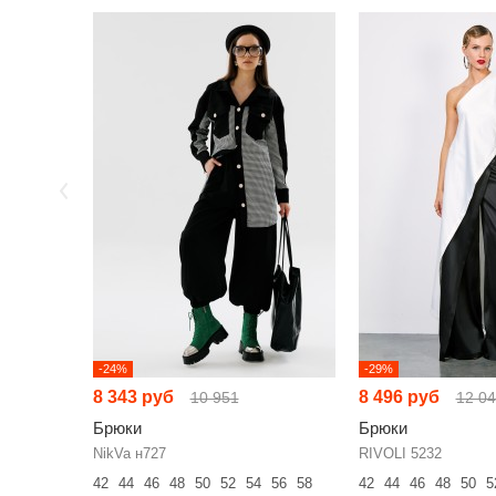
-24%
-29%
8 343 руб
8 496 руб
10 951
12 0
Брюки
Брюки
NikVa н727
RIVOLI 5232
42
44
46
48
50
52
54
56
58
42
44
46
48
50
5