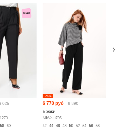
-24%
-16%
6 770 руб
5 594 р
6 025
8 890
Брюки
Брюки
 1270
NikVa н705
KIVVIWE
58
60
42
44
46
48
50
52
54
56
58
42
44
46