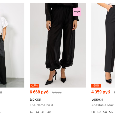
-17%
-28%
6 668 руб
4 359 руб
42
8 062
Брюки
Брюки
The Name 2431
Anastasia Mak
2
42
44
46
48
50
52
54
56