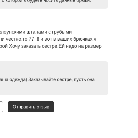
 с которой в будете носить данные брюки.
 клоунскими штанами с грубыми
 честно,то 77 !!! и вот в ваших брючках я
крой Хочу заказать сестре.Ей надо на размер
наша одежда) Заказывайте сестре, пусть она
Отправить отзыв