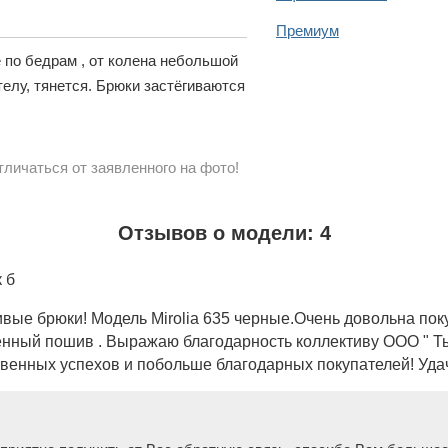
Премиум
 по бедрам , от колена небольшой
телу, тянется. Брюки застёгиваются
личаться от заявленного на фото!
Отзывов о модели: 4
 б
вые брюки! Модель Mirolia 635 черные.Очень довольна поку
енный пошив . Выражаю благодарность коллективу ООО " Ты
твенных успехов и побольше благодарных покупателей! Удач