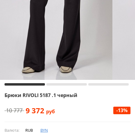
Брюки RIVOLI 5187 .1 черный
9 372
10 777
-13%
руб
Валюта:
RUB
BYN