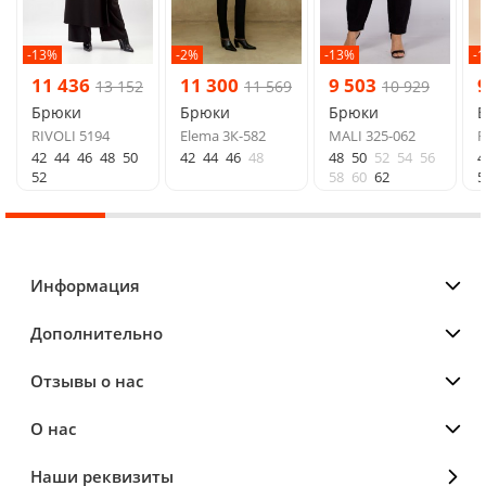
-13%
-2%
-13%
-
11 436
11 300
9 503
13 152
11 569
10 929
Брюки
Брюки
Брюки
RIVOLI 5194
Elema 3К-582
MALI 325-062
R
42
44
46
48
50
42
44
46
48
48
50
52
54
56
4
52
58
60
62
5
Информация
Дополнительно
Отзывы о нас
О нас
Наши реквизиты