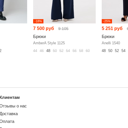
-18%
-25%
7 500 руб
5 251 руб
9 105
Брюки
Брюки
AmberA Style 1125
Anelli 1540
2
44
46
48
50
52
54
56
58
60
48
50
52
54
Клиентам
Отзывы о нас
Доставка
Оплата