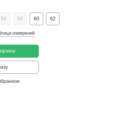
56
58
60
62
блица измерений
корзину
разу
збранное