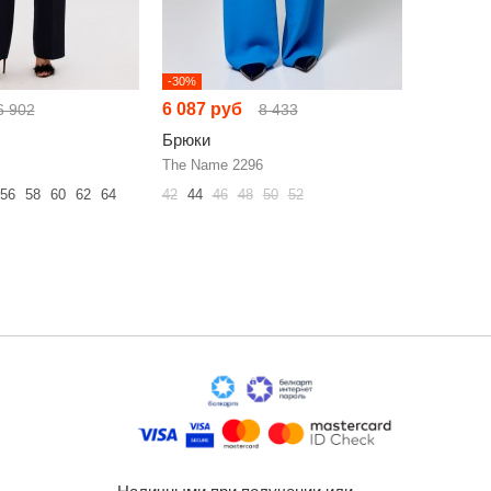
-30%
-23%
6 087 руб
6 272 р
6 902
8 433
Брюки
Брюки
The Name 2296
Магия Мо
56
58
60
62
64
42
44
46
48
50
52
46
48
50