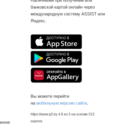
Наличными при получении или
банковской картой онлайн через
международную систему ASSIST или
Яндекс.
Вы можете перейти
на
мобильную версию сайта
.
https://www.q5.by
4.8
из
5
на основе
515
оценок.
анное