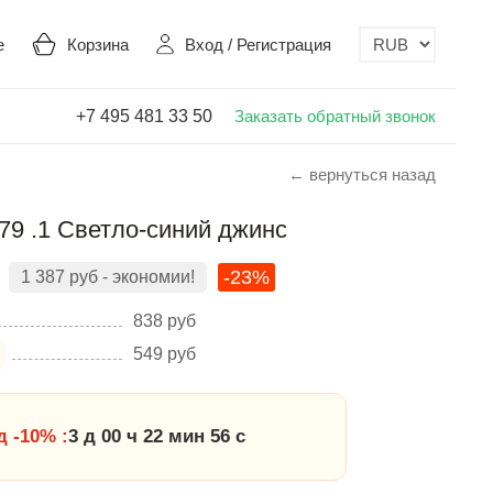
е
Корзина
Вход
/
Регистрация
+7 495 481 33 50
Заказать обратный звонок
← вернуться назад
79 .1 Светло-синий джинс
-23%
1 387
руб
- экономии!
838
руб
549
руб
 -10% :
3 д 00 ч 22 мин 55 с