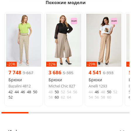
Похожие модели
-20%
-32%
-29%
-
7 748
3 686
4 541
9 667
5 385
6 393
Брюки
Брюки
Брюки
Bazalini 4812
Michel Chic 827
Anelli 1293
B
42
44
46
48
50
48
50
52
54
56
44
46
48
50
52
5
52
58
60
62
64
54
56
58
60
6