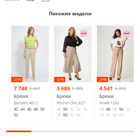
Похожие модели
-20%
-32%
-29%
7 748
3 686
4 541
9 667
5 385
6 393
Брюки
Брюки
Брюки
Bazalini 4812
Michel Chic 827
Anelli 1293
42
44
46
48
50
48
50
52
54
56
44
46
48
50
52
52
58
60
62
64
54
56
58
60